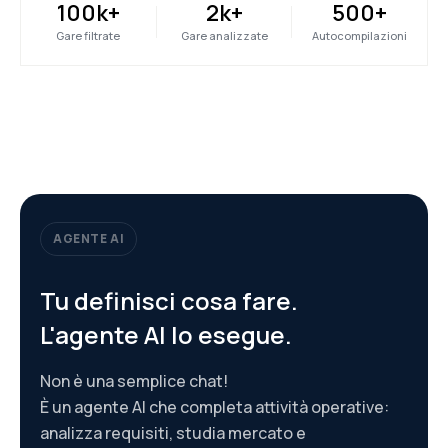
100k+
2k+
500+
Gare filtrate
Gare analizzate
Autocompilazioni
AGENTE AI
Tu definisci cosa fare.
L'agente AI lo esegue.
Non è una semplice chat!
È un agente AI che completa attività operative:
analizza requisiti, studia mercato e