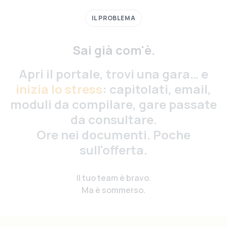
IL PROBLEMA
Sai già com'è.
A
p
r
i
i
l
p
o
r
t
a
l
e
,
t
r
o
v
i
u
n
a
g
a
r
a
…
e
i
n
i
z
i
a
l
o
s
t
r
e
s
s
:
c
a
p
i
t
o
l
a
t
i
,
e
m
a
i
l
,
m
o
d
u
l
i
d
a
c
o
m
p
i
l
a
r
e
,
g
a
r
e
p
a
s
s
a
t
e
d
a
c
o
n
s
u
l
t
a
r
e
.
O
r
e
n
e
i
d
o
c
u
m
e
n
t
i
.
P
o
c
h
e
s
u
l
l
'
o
f
e
r
t
a
.
Il tuo team è bravo.
Ma è sommerso.