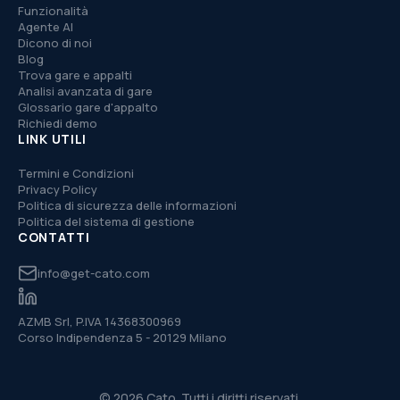
Funzionalità
Agente AI
Dicono di noi
Blog
Trova gare e appalti
Analisi avanzata di gare
Glossario gare d'appalto
Richiedi demo
LINK UTILI
Termini e Condizioni
Privacy Policy
Politica di sicurezza delle informazioni
Politica del sistema di gestione
CONTATTI
info@get-cato.com
AZMB Srl, P.IVA 14368300969
Corso Indipendenza 5 - 20129 Milano
© 2026 Cato. Tutti i diritti riservati.